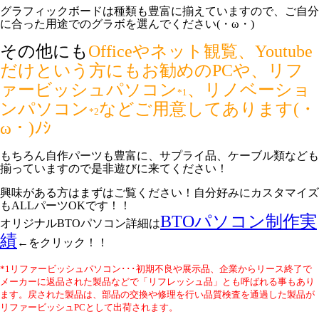
グラフィックボードは種類も豊富に揃えていますので、ご自分
に合った用途でのグラボを選んでください(・ω・)
その他にも
Officeやネット観覧、Youtube
だけという方にもお勧めのPCや、リフ
ァービッシュパソコン
、リノベーショ
*1
ンパソコン
などご用意してあります(・
*2
ω・)ﾉｼ
もちろん自作パーツも豊富に、サプライ品、ケーブル類なども
揃っていますので是非遊びに来てください！
興味がある方はまずはご覧ください！自分好みにカスタマイズ
もALLパーツOKです！！
BTOパソコン制作実
オリジナルBTOパソコン詳細は
績
←をクリック！！
*1リファービッシュパソコン･･･初期不良や展示品、企業からリース終了で
メーカーに返品された製品などで「リフレッシュ品」とも呼ばれる事もあり
ます。戻された製品は、部品の交換や修理を行い品質検査を通過した製品が
リファービッシュPCとして出荷されます。