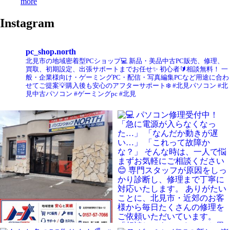
more
Instagram
pc_shop.north
北見市の地域密着型PCショップ💻
新品・美品中古PC販売、修理、
買取、初期設定、出張サポートまでお任せ✨
初心者🔰相談無料！
一
般・企業様向け・ゲーミングPC・配信・写真編集PCなど用途に合わ
せてご提案💡購入後も安心のアフターサポート❄️
#北見パソコン #北
見中古パソコン #ゲーミングpc #北見