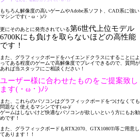
なんせ、名前がカッコイイ(・ω・)ノ
もちろん解像度の高いゲームやAdobe系ソフト、CAD系に強い
マシンです(・ω・)ﾉｼ
第6世代上位モデル
更にそのあとに発売されている
6700Kにも負けを取らないほどの高性能
です！
また、グラフィックボードをハイエンドクラスにすることによ
ってある程度のゲームで高解像度でプレイできるので
、質問が
あれば当スタッフにご相談ください！
ユーザー様に合わせたものをご提案致し
ます(・ω・)ﾉｼ
また、これらのパソコンはグラフィックボードをつけなくても
問題なく使えるマシンです(-ω-)/
ゲームはしないけど快適なパソコンが欲しいという方にもお勧
めです！
また、グラフィックボードもRTX2070、GTX1080Ti等ご用意し
てあります！！