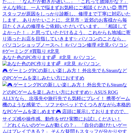
あなた色のPC作ります🌈 ⁡⁡ ⁡ #北見⁡ ⁡ #パソコン⁡ ⁡
🎮 ゲーミングPCの新しい楽しみ方！ 外出先でもSteamなど
のPCゲームを楽しみたい方におすすめ