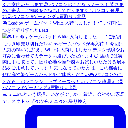
🎮 Leadjoy ゲームパッド White 入荷しました！ 🤍 ご好評に
つき即売り切れたLead
💻 ミニPCという選択、いかがですか？ 最近、会社やご家庭
でデスクトップPCからミニPCへ乗り換え