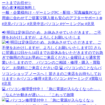
ートまでお任せ✨
初心者🔰相談無料！
一般・企業様向け・ゲーミングPC・配信・写真編集PCなど
用途に合わせてご提案💡購入後も安心のアフターサポート❄️
#北見パソコン #北見中古パソコン #ゲーミングpc #北見
📢 明日は定休日のため、お休みさせていただきます。 ご不
便をおかけしますが、よろしくお願いいたしま
💻 パソコン修理受付中！ 「急に電源が入らなくなった…」
「なんだか動きが遅い…」 「これって故障