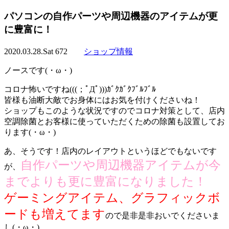
パソコンの自作パーツや周辺機器のアイテムが更
に豊富に！
2020.03.28.Sat
672
ショップ情報
ノースです(・ω・)
コロナ怖いですね(((；ﾟДﾟ)))ｶﾞｸｶﾞｸﾌﾞﾙﾌﾞﾙ
皆様も油断大敵でお身体にはお気を付けくださいね！
ショップもこのような状況ですのでコロナ対策として、店内
空調除菌とお客様に使っていただくための除菌も設置してお
ります(・ω・)
あ、そうです！店内のレイアウトというほどでもないです
自作パーツや周辺機器アイテムが今
が、
までよりも更に豊富になりました！
ゲーミングアイテム、グラフィックボ
ードも増えてます
ので是非是非おいでくださいま
し(・ω・)