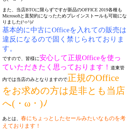
また、当店BTOに限らずですが新品のOFFICE 2019各種も
Microsoftと直契約になったためプレインストールも可能にな
りました(^○^)ﾉ
基本的に中古にOfficeを入れての販売は
違反になるので固く禁じられておりま
す。
安心して正規Officeを使っ
ですので、皆様に
ていただきたく思っております！
道東管
正規のOffice
内では当店のみとなりますので
をお求めの方は是非とも当店
へ(・ω・)ﾉ
春にちょっとしたセールみたいなものを考
あとは、
えております！