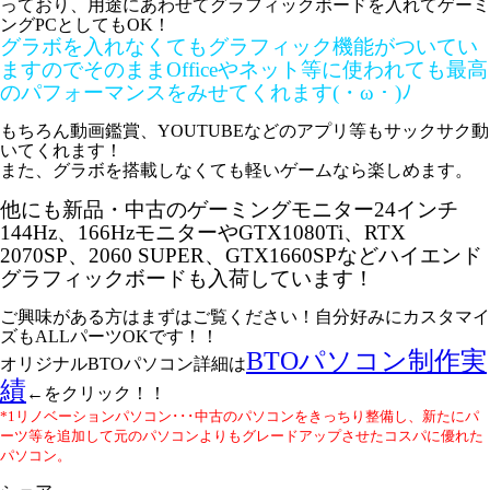
っており、用途にあわせてグラフィックボードを入れてゲーミ
ングPCとしてもOK！
グラボを入れなくてもグラフィック機能がついてい
ますのでそのままOfficeやネット等に使われても最高
のパフォーマンスをみせてくれます(・ω・)ﾉ
もちろん動画鑑賞、YOUTUBEなどのアプリ等もサックサク動
いてくれます！
また、グラボを搭載しなくても軽いゲームなら楽しめます。
他にも新品・中古のゲーミングモニター24インチ
144Hz、166HzモニターやGTX1080Ti、RTX
2070SP、2060 SUPER、GTX1660SPなどハイエンド
グラフィックボードも入荷しています！
ご興味がある方はまずはご覧ください！自分好みにカスタマイ
ズもALLパーツOKです！！
BTOパソコン制作実
オリジナルBTOパソコン詳細は
績
←をクリック！！
*1リノベーションパソコン･･･中古のパソコンをきっちり整備し、新たにパ
ーツ等を追加して元のパソコンよりもグレードアップさせたコスパに優れた
パソコン。