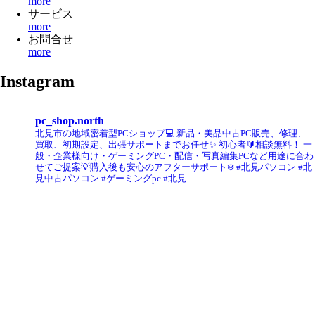
more
サービス
more
お問合せ
more
Instagram
pc_shop.north
北見市の地域密着型PCショップ💻
新品・美品中古PC販売、修理、
買取、初期設定、出張サポートまでお任せ✨
初心者🔰相談無料！
一
般・企業様向け・ゲーミングPC・配信・写真編集PCなど用途に合わ
せてご提案💡購入後も安心のアフターサポート❄️
#北見パソコン #北
見中古パソコン #ゲーミングpc #北見