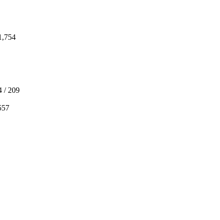
1,754
4 /
209
557