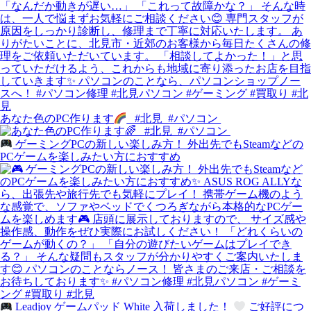
あなた色のPC作ります
⁡⁡ ⁡ #北見⁡ ⁡ #パソコン⁡ ⁡
ゲーミングPCの新しい楽しみ方！ 外出先でもSteamなどの
PCゲームを楽しみたい方におすすめ
Leadjoy ゲームパッド White 入荷しました！
ご好評につ