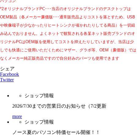
パソコン
*2オリジナルブランドPC･･･当店のオリジナルブランドのデスクトップは
OEM製品（各メーカー廉価版･･･通常販売品よりコストを落とすため、USB
や映像端子が少なかったりヒートシンクが省かれたりしてる商品）を一切組
み込んでおりません。よくネットで観覧される各某ネット販売ブランドのオ
リジナルPCはOEM版を使用してコストを抑えたりしていますが、当店は少
しでも快適にご使用いただくためにマザー、グラボ等、OEM（廉価版）
では
なくメーカー純正販売品ですので自分好みのパーツも使用できます
シェア
Facebook
Twitter
ショップ情報
2026/7/30までの営業日のお知らせ（7/2更新
more
ショップ情報
ノース夏のパソコン特価セール開催！！