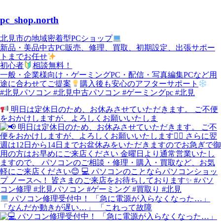
pc_shop.north
北見市の地域密着型PCショップ
新品・美品中古PC販売、修理、買取、初期設定、出張サポー
トまでお任せ
初心者
相談無料！
一般・企業様向け・ゲーミングPC・配信・写真編集PCなど用
途に合わせてご提案
購入後も安心のアフターサポート
#北見パソコン #北見中古パソコン #ゲーミングpc #北見
明日は定休日のため、お休みさせていただきます。 ご不便
をおかけしますが、よろしくお願いいたしま
パソコン修理受付中！ 「急に電源が入らなくなった…」
「なんだか動きが遅い…」 「これって故障