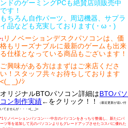
ンドのゲーミングPCも絶賛店頭販売中
です！
もちろん自作パーツ、周辺機器、サプラ
イ品なども充実しております(・ω・)
リノベーションデスクパソコンは、価
*1
格もリーズナブルに最新のゲームも出来
る仕様となっている商品もございます！
ご興味がある方はまずはご来店くださ
い！スタッフ共々お待ちしております
<(_ _)ﾉｼ
オリジナルBTOパソコン詳細は
BTOパソ
コン制作実績
←をクリック！！
（最近更新が追い付
いてませんが・・・<(_ _)>
*1リノベーションパソコン･･･中古のパソコンをきっちり整備し、新たにパ
ーツ等を追加して元のパソコンよりもグレードアップさせたコスパに優れた