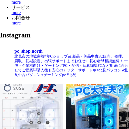
more
サービス
more
お問合せ
more
Instagram
pc_shop.north
北見市の地域密着型PCショップ💻
新品・美品中古PC販売、修理、
買取、初期設定、出張サポートまでお任せ✨
初心者🔰相談無料！
一
般・企業様向け・ゲーミングPC・配信・写真編集PCなど用途に合わ
せてご提案💡購入後も安心のアフターサポート❄️
#北見パソコン #北
見中古パソコン #ゲーミングpc #北見