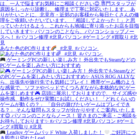
あなた色のPC作ります
⁡⁡ ⁡ #北見⁡ ⁡ #パソコン⁡ ⁡
ゲーミングPCの新しい楽しみ方！ 外出先でもSteamなどの
PCゲームを楽しみたい方におすすめ
Leadjoy ゲームパッド White 入荷しました！
ご好評につ
き即売り切れたLead