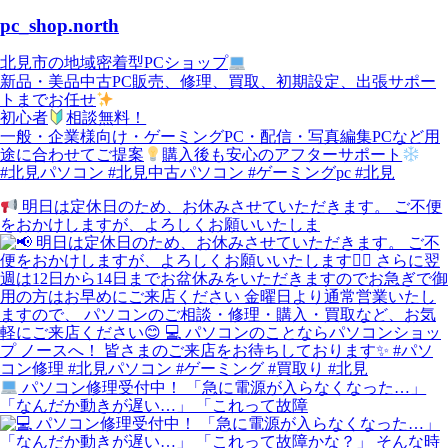
pc_shop.north
北見市の地域密着型PCショップ
新品・美品中古PC販売、修理、買取、初期設定、出張サポー
トまでお任せ
初心者
相談無料！
一般・企業様向け・ゲーミングPC・配信・写真編集PCなど用
途に合わせてご提案
購入後も安心のアフターサポート
#北見パソコン #北見中古パソコン #ゲーミングpc #北見
明日は定休日のため、お休みさせていただきます。 ご不便
をおかけしますが、よろしくお願いいたしま
パソコン修理受付中！ 「急に電源が入らなくなった…」
「なんだか動きが遅い…」 「これって故障