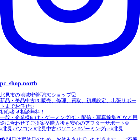
pc_shop.north
北見市の地域密着型PCショップ💻
新品・美品中古PC販売、修理、買取、初期設定、出張サポー
トまでお任せ✨
初心者🔰相談無料！
一般・企業様向け・ゲーミングPC・配信・写真編集PCなど用
途に合わせてご提案💡購入後も安心のアフターサポート❄️
#北見パソコン #北見中古パソコン #ゲーミングpc #北見
📢 明日は定休日のため、お休みさせていただきます。 ご不便