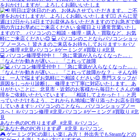
をおかけしますが、よろしくお願いいたしま
💻 パソコン修理受付中！ 「急に電源が入らなくなった…」
「なんだか動きが遅い…」 「これって故障
あなた色のPC作ります🌈 ⁡⁡ ⁡ #北見⁡ ⁡ #パソコン⁡ ⁡
🎮 ゲーミングPCの新しい楽しみ方！ 外出先でもSteamなどの
PCゲームを楽しみたい方におすすめ