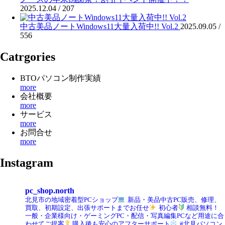
2025.12.04 /
207
中古美品ノートWindows11大量入荷中!! Vol.2
2025.09.05 /
556
Catrgories
BTOパソコン制作実績
more
会社概要
more
サービス
more
お問合せ
more
Instagram
pc_shop.north
北見市の地域密着型PCショップ
新品・美品中古PC販売、修理、
買取、初期設定、出張サポートまでお任せ
初心者
相談無料！
一般・企業様向け・ゲーミングPC・配信・写真編集PCなど用途に合
わせてご提案
購入後も安心のアフターサポート
#北見パソコン