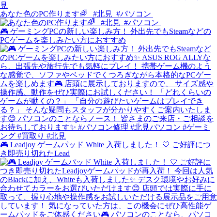
あなた色のPC作ります🌈 ⁡⁡ ⁡ #北見⁡ ⁡ #パソコン⁡ ⁡
🎮 ゲーミングPCの新しい楽しみ方！ 外出先でもSteamなどの
PCゲームを楽しみたい方におすすめ
🎮 Leadjoy ゲームパッド White 入荷しました！ 🤍 ご好評につ
き即売り切れたLead