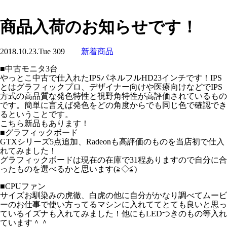
商品入荷のお知らせです！
2018.10.23.Tue
309
新着商品
■中古モニタ3台
やっとこ中古で仕入れたIPSパネルフルHD23インチです！IPS
とはグラフィックプロ、デザイナー向けや医療向けなどでIPS
方式の高品質な発色特性と視野角特性が高評価されているもの
です。簡単に言えば発色をどの角度からでも同じ色で確認でき
るということです。
こちら新品もあります！
■グラフィックボード
GTXシリーズ5点追加、Radeonも高評価のものを当店初で仕入
れてみました！
グラフィックボードは現在の在庫で31程ありますので自分に合
ったものを選べるかと思います(≧◇≦)
■CPUファン
サイズお馴染みの虎徹、白虎の他に自分がかなり調べてムービ
ーのお仕事で使い方ってるマシンに入れててとても良いと思っ
ているイズナも入れてみました！他にもLEDつきのもの等入れ
ています＾＾