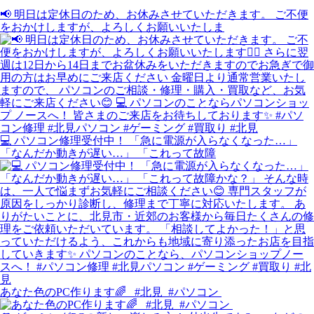
📢 明日は定休日のため、お休みさせていただきます。 ご不便
をおかけしますが、よろしくお願いいたしま
💻 パソコン修理受付中！ 「急に電源が入らなくなった…」
「なんだか動きが遅い…」 「これって故障
あなた色のPC作ります🌈 ⁡⁡ ⁡ #北見⁡ ⁡ #パソコン⁡ ⁡