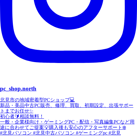
pc_shop.north
北見市の地域密着型PCショップ💻
新品・美品中古PC販売、修理、買取、初期設定、出張サポー
トまでお任せ✨
初心者🔰相談無料！
一般・企業様向け・ゲーミングPC・配信・写真編集PCなど用
途に合わせてご提案💡購入後も安心のアフターサポート❄️
#北見パソコン #北見中古パソコン #ゲーミングpc #北見