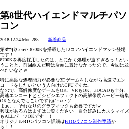
第8世代ハイエンドマルチパソ
コン
2018.12.24.Mon
288
新着商品
第8世代Corei7-8700Kを搭載した12コアハイエンドマシン登場
です！
8700Kを再度採用したのは、とにかく処理が速すぎるっ！とい
うことと、前回組んだ時は店頭に置けなかったので、今回は並
べたいなとｗ
特に高度な処理能力が必要な3Dゲームをしながら高速でエン
コードをしたいという人向けのCPUですね。
なので、高解像度なゲームもOK、VRもOK、3DCADも十分、
高速エンコードとビシビシエフェクトの高解像度ムービー編集
OKとなんでもこいですね(/・ω・)/
まぁ、、それなりのグラフィックも必要ですがｗ
興味がある方はまずはご覧ください！自分好みにカスタマイズ
もALLパーツOKです！！
オリジナルBTOパソコン詳細は
BTOパソコン制作実績
か
ら！！