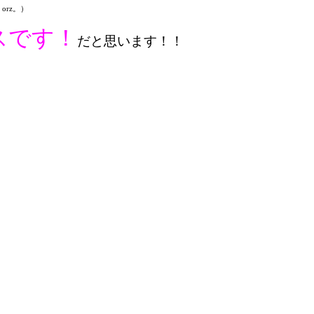
rz。）
スです！
だと思います！！