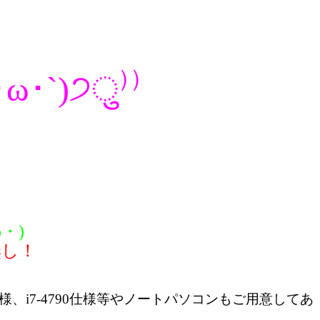
`)੭ु⁾⁾
・)
無し！
仕様、i7-4790仕様等やノートパソコンもご用意してあ