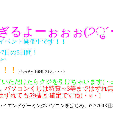
よーぉぉぉ(੭ु´･ω･
イベント開催中です！！
5~7日の5日間！
)m>
っ！！
（おっそっ！最低ですね・・・）
していただけたらクジを引けちゃいます(・o
パソコンくじは特賞～3等まではずれ
、
ずれても5%割引確定ですね(・ω・)
ナルハイエンドゲーミングパソコンをはじめ、i7-7700K