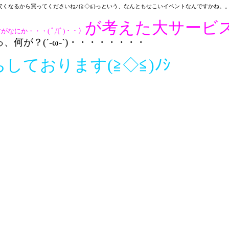
なるから買ってくださいね♪(≧◇≦)
っという、なんともせこいイベントなんですかね。。o
が考えた大サービ
がなにか・・・( ﾟДﾟ)・・）
が？(´-ω-`)・・・・・・・・
ております(≧◇≦)ﾉｼ