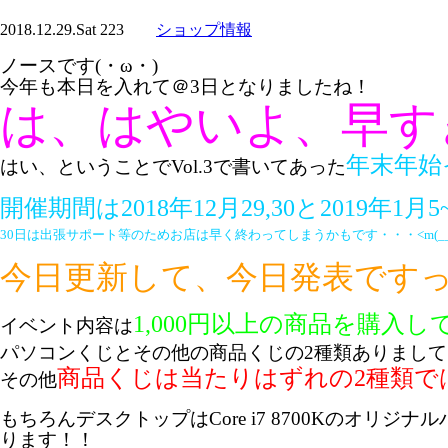
2018.12.29.Sat
223
ショップ情報
ノースです(・ω・)
今年も本日を入れて＠3日となりましたね！
は、はやいよ、早すぎる
年末年始
はい、ということでVol.3で書いてあった
開催期間は2018年12月29,30と2019年1月
30日は出張サポート等のためお店は早く終わってしまうかもです・・・<m(__
今日更新して、今日発表です
1,000円以上の商品を購入
イベント内容は
パソコンくじとその他の商品くじの2種類ありまして
商品くじは当たりはずれの2種類では
その他
もちろんデスクトップはCore i7 8700Kのオリジ
ります！！