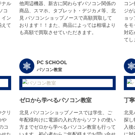
ジナル
他周辺機器、新古に関わらずパソコン関係の
コン
ソコ
商品、スマホ、タブレット・デジカメ等、北
ジが
、イン
見 パソコンショップノースで高額買取して
ョッ
揃えて
おります！！また、商品によっては相場より
をモ
も高額で買取させていただきます。
対応
てし
PC SCHOOL
パソコン教室
ゼロから学べるパソコン教室
丁寧
やクリ
北見 パソコンショップノースでは学生、ご
北見
eや
年配様向けに電源の入れ方からソフトの使い
探し
のコ
方までゼロから学べるパソコン教室も行って
入後
わせた
います。初心者からご年配様までお問い合せ
に対