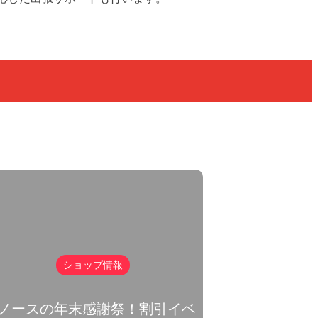
ショップ情報
ショップ
ノースの年末感謝祭！割引イベ
中古美品ノートWi