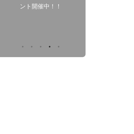
ント開催中！！
量入荷中!! 