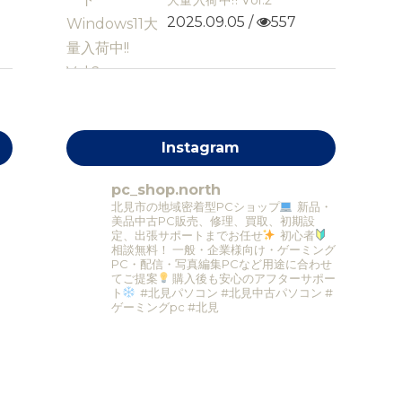
大量入荷中!! Vol.2
2025.09.05 /
557
Instagram
pc_shop.north
北見市の地域密着型PCショップ
新品・
美品中古PC販売、修理、買取、初期設
定、出張サポートまでお任せ
初心者
相談無料！
一般・企業様向け・ゲーミング
PC・配信・写真編集PCなど用途に合わせ
てご提案
購入後も安心のアフターサポー
ト
#北見パソコン #北見中古パソコン #
ゲーミングpc #北見