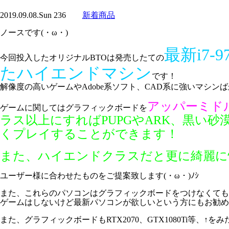
2019.09.08.Sun
236
新着商品
ノースです(・ω・)
最新i7-9
今回投入したオリジナルBTOは発売したての
たハイエンドマシン
です！
解像度の高いゲームやAdobe系ソフト、CAD系に強いマシンばか
アッパーミド
ゲームに関してはグラフィックボードを
ラス以上にすればPUPGやARK、黒い
くプレイすることができます！
また、ハイエンドクラスだと更に綺麗に
ユーザー様に合わせたものをご提案致します(・ω・)ﾉｼ
また、これらのパソコンはグラフィックボードをつけなくても問題
ゲームはしないけど最新パソコンが欲しいという方にもお勧め
また、グラフィックボードもRTX2070、GTX1080Ti等、