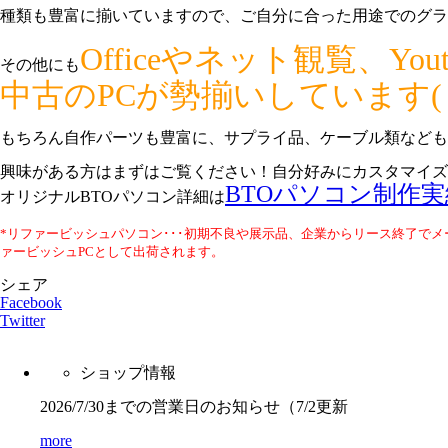
種類も豊富に揃いていますので、ご自分に合った用途でのグラ
Officeやネット観覧、
その他にも
中古のPCが勢揃いしています(・
もちろん自作パーツも豊富に、サプライ品、ケーブル類なども
興味がある方はまずはご覧ください！自分好みにカスタマイズも
BTOパソコン制作実
オリジナルBTOパソコン詳細は
*リファービッシュパソコン･･･初期不良や展示品、企業からリース終了で
ァービッシュPCとして出荷されます。
シェア
Facebook
Twitter
ショップ情報
2026/7/30までの営業日のお知らせ（7/2更新
more