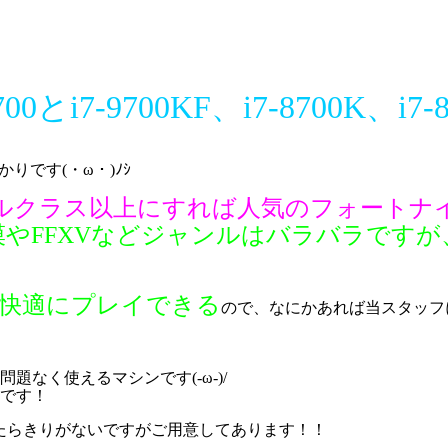
700とi7-9700KF、i7-8700K、
りです(・ω・)ﾉｼ
ルクラス以上にすれば人気のフォートナ
砂漠やFFXVなどジャンルはバラバラです
快適にプレイできる
ので、なにかあれば当スタッフ
なく使えるマシンです(-ω-)/
です！
↑をみたらきりがないですがご用意してあります！！