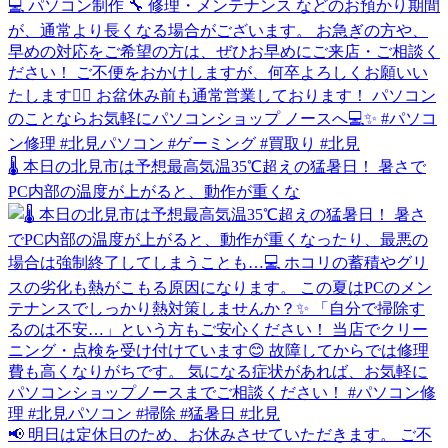
🌡️ 本日の北見市は予想最高気温35℃超えの猛暑日！ 暑さで
PC内部の温度が上がると、動作が重くな
📢 明日は定休日のため、お休みさせていただきます。 ご不