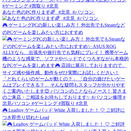
あなた色のPC作ります🌈 ⁡⁡ ⁡ #北見⁡ ⁡ #パソコン⁡ ⁡
🎮 ゲーミングPCの新しい楽しみ方！ 外出先でもSteamなど
のPCゲームを楽しみたい方におすすめ
🎮 Leadjoy ゲームパッド White 入荷しました！ 🤍 ご好評に
つき即売り切れたLead