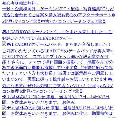
初心者🔰相談無料！
一般・企業様向け・ゲーミングPC・配信・写真編集PCなど
用途に合わせてご提案💡購入後も安心のアフターサポート❄️
#北見パソコン #北見中古パソコン #ゲーミングpc #北見
🎮 LEADJOYのゲームパッド、またまた入荷しました！ ご
好評いただいているLEADJOYのゲー
📢 お盆休みのお知らせ 来週、当店は8月12日～14日の3日
間、お盆休みをいただきます。 お休み