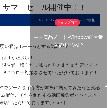
！サマーセール開催中！！
2022.07.03.Sun
495
ショップ情報
ショップ情報
中古美品ノートWindows11大量
入荷中!! Vol.2
さに弱い私はボーーっとする気温です・・
を付けください！
に限らず、増えたり減ったりとまだまだ続いてい
大限にコロナ対策をさせていただいております！
PCでゲームをする方が本当に増えてきたなと実感
やゲーム配信、それを制作する動画編集者とハイスペ
来店いただいております(・ω・)