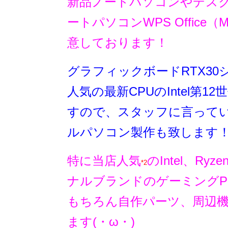
新品ノートパソコンやデスクト
ートパソコンWPS Office（M
意しております！
グラフィックボードRTX3
人気の最新CPUのIntel第12
すので、スタッフに言って
ルパソコン製作も致します
特に当店人気
のIntel、R
*2
ナルブランドのゲーミングP
もちろん自作パーツ、周辺
ます(・ω・)