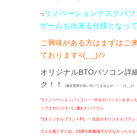
リノベーションデスクパソ
*1
ゲームも出来る仕様となっ
ご興味がある方はまずはご
ております<(_ _)ﾉｼ
オリジナルBTOパソコン詳
ク！！
（最近更新が追い付いてませんが・・・<(_ _)>
*1リノベーションパソコン･･･中古のパソコンをき
ップさせたコスパに優れたパソコン
*2オリジナルブランドPC･･･当店のオリジナルブラ
ストを落とすため、USBや映像端子が少なかったり