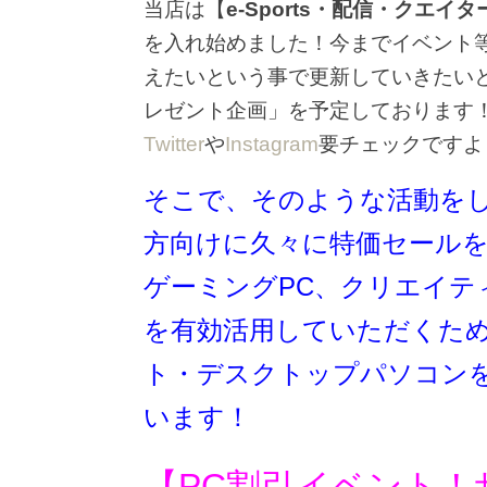
当店は【
e-Sports・配信・クエイ
を入れ始めました！今までイベント
えたいという事で更新していきたい
レゼント企画」を予定しております
Twitter
や
Instagram
要チェックですよ
そこで、そのような活動を
方向けに久々に特価セール
ゲーミングPC、クリエイテ
を有効活用していただくた
ト・デスクトップパソコン
います！
【PC割引イベント！