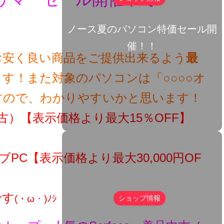
ノース夏のパソコン特価セール開
催！！
お安く良い商品をご提供出来るよう
最
す！また対象のパソコンは「○○○○オ
すので、わかりやすいかと思います！
）【表示価格より最大15％OFF】
PC【表示価格より最大30,000円OF
です
ショップ情報
(・ω・)ﾉｼ