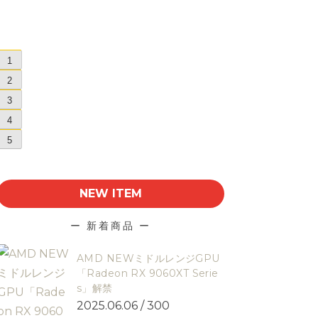
1
2
3
4
5
NEW ITEM
ー 新着商品 ー
AMD NEWミドルレンジGPU
「Radeon RX 9060XT Serie
s」解禁
2025.06.06 /
300