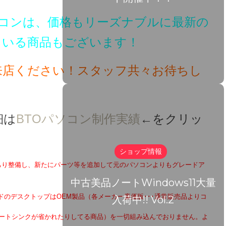
コンは、価格もリーズナブルに最新の
ている商品もございます！
来店ください！スタッフ共々お待ちし
細は
BTOパソコン制作実績
←をクリッ
ショップ情報
っちり整備し、新たにパーツ等を追加して元のパソコンよりもグレードア
中古美品ノートWindows11大量
ンドのデスクトップはOEM製品（各メーカー廉価版･･･通常販売品よりコ
入荷中!! Vol.2
ヒートシンクが省かれたりしてる商品）を一切組み込んでおりません。よ