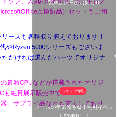
ップ、人気のSarface、美品中古ノ
緊急定休日のお知らせ
icrosoftOffice互換製品）セットもご用
0シリーズも各種取り揃えております！
世代やRyzen 5000シリーズもございま
いただければ選んだパーツでオリジナ
！
yzenの最新CPUなどが搭載されたオリジ
ショップ情報
Cも絶賛展示販売中です！
機器、サプライ品なども充実しており
ノースの年末感謝祭！割引イベン
ト開催中！！