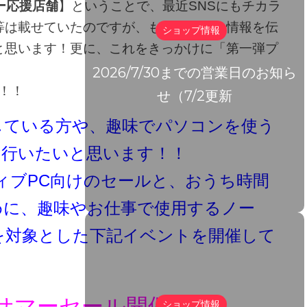
ター応援店舗
】ということで、最近SNSにもチカラ
等は載せていたのですが、もっと皆様に情報を伝
ショップ情報
と思います！更に、これをきっかけに「第一弾プ
！
2026/7/30までの営業日のお知ら
！！
せ（7/2更新
している方や、趣味でパソコンを使う
を行いたいと思います！！
ィブPC向けのセールと、おうち時間
めに、趣味やお仕事で使用するノー
を対象とした下記イベントを開催して
サマーセール開催中で
ショップ情報